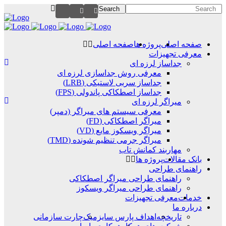
صفحه اصلی
پروژه ها
صفحه اصلی
معرفی تجهیزات
جداساز لرزه ای
معرفی روش جداسازی لرزه ای
جداساز سربی لاستیکی (LRB)
جداساز اصطکاکی پاندولی (FPS)
میراگر لرزه ای
معرفی سیستم های میراگر (دمپر)
میراگر اصطکاکی (FD)
میراگر ویسکوز مایع (VD)
میراگر جرمی تنظیم شونده (TMD)
مهاربند کمانش تاب
بانک مقالات
پروژه ها
راهنمای طراحی
راهنمای طراحی میراگر اصطکاکی
راهنمای طراحی میراگر ویسکوز
خدمات
معرفی تجهیزات
درباره ما
تاریخچه
اهداف پارس سایزمیک
چارت سازمانی