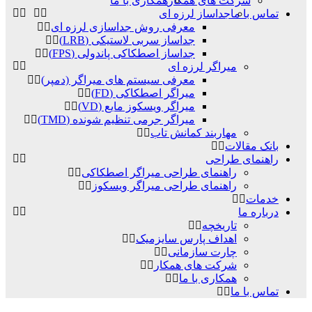
شرکت های همکار
همکاری با ما
تماس با ما
جداساز لرزه ای
معرفی روش جداسازی لرزه ای
جداساز سربی لاستیکی (LRB)
جداساز اصطکاکی پاندولی (FPS)
میراگر لرزه ای
معرفی سیستم های میراگر (دمپر)
میراگر اصطکاکی (FD)
میراگر ویسکوز مایع (VD)
میراگر جرمی تنظیم شونده (TMD)
مهاربند کمانش تاب
بانک مقالات
راهنمای طراحی
راهنمای طراحی میراگر اصطکاکی
راهنمای طراحی میراگر ویسکوز
خدمات
درباره ما
تاریخچه
اهداف پارس سایزمیک
چارت سازمانی
شرکت های همکار
همکاری با ما
تماس با ما