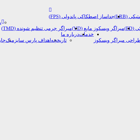
ی (LRB)
جداساز اصطکاکی پاندولی (FPS)
م
FD)
میراگر ویسکوز مایع (VD)
میراگر جرمی تنظیم شونده (TMD)
خدمات
درباره ما
طراحی میراگر ویسکوز
تاریخچه
اهداف پارس سایزمیک
چار