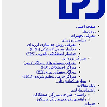
صفحه اصلی
پروژه ها
معرفی تجهیزات
جداساز لرزه ای
معرفی روش جداسازی لرزه ای
جداساز سربی لاستیکی (LRB)
جداساز اصطکاکی پاندولی (FPS)
میراگر لرزه ای
معرفی سیستم های میراگر (دمپر)
میراگر اصطکاکی (FD)
میراگر ویسکوز مایع (VD)
میراگر جرمی تنظیم شونده (TMD)
مهاربند کمانش تاب
بانک مقالات
راهنمای طراحی
راهنمای طراحی میراگر اصطکاکی
راهنمای طراحی میراگر ویسکوز
خدمات