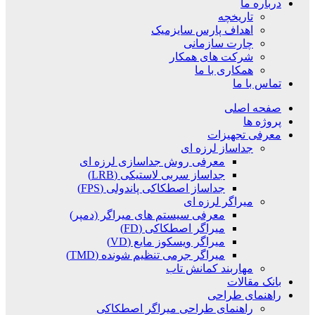
درباره ما
تاریخچه
اهداف پارس سایزمیک
چارت سازمانی
شرکت های همکار
همکاری با ما
تماس با ما
صفحه اصلی
پروژه ها
معرفی تجهیزات
جداساز لرزه ای
معرفی روش جداسازی لرزه ای
جداساز سربی لاستیکی (LRB)
جداساز اصطکاکی پاندولی (FPS)
میراگر لرزه ای
معرفی سیستم های میراگر (دمپر)
میراگر اصطکاکی (FD)
میراگر ویسکوز مایع (VD)
میراگر جرمی تنظیم شونده (TMD)
مهاربند کمانش تاب
بانک مقالات
راهنمای طراحی
راهنمای طراحی میراگر اصطکاکی