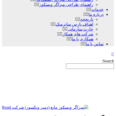
راهنمای طراحی میراگر ویسکوز
خدمات
درباره ما
تاریخچه
اهداف پارس سایزمیک
چارت سازمانی
شرکت های همکار
همکاری با ما
تماس با ما
Search:
میراگر ویسکوز مایع (VD)