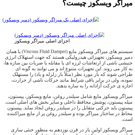
میراگر ویسکوز چیست؟
اجزای اصلی میراگر ویسکوز
سیستم های میراگر ویسکوز مایع (Viscous Fluid Damper) یا همان
دمپر ویسکوز، تجهیزاتی هیدرولیکی هستند که جهت استهلاک انرژی
جنبشی ناشی از ارتعاشات لرزه ای یا مقابله با ضربات بین سازه ها،
به کار می روند. این تجهیزات متنوع اند و می توانند به گونه ای
طراحی شوند که بار مورد نظر (مثلاً بار زلزله و باد) را مستهلک
نموده، ولی در برابر باقی شرایط مانند حرکات ناشی از حرارت،
اجازه ی حرکت آزادانه را به سازه بدهند.
میراگر ویسکوز مایع شامل سیلندر روغن، مایع ویسکوز، پیستون،
میله پیستون، پوشش محافظ داخلی و سایر بخش های اصلی است.
پیستون باید حرکتی متقابل را در سیلندر روغن ایجاد نماید. پیستون
محاط در ساختار میراگر بوده و سیلندر روغن پر از مایع میراکننده
است.
میراگر ویسکوز اولین بار در قرن نوزدهم به منظور خنثی‌ سازی