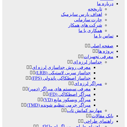
درباره ما
تاریخچه
اهداف پارس سایزمیک
چارت سازمانی
شرکت های همکار
همکاری با ما
تماس با ما
صفحه اصلی
پروژه ها
معرفی تجهیزات
جداساز لرزه ای
معرفی روش جداسازی لرزه ای
جداساز سربی لاستیکی (LRB)
جداساز اصطکاکی پاندولی (FPS)
میراگر لرزه ای
معرفی سیستم های میراگر (دمپر)
میراگر اصطکاکی (FD)
میراگر ویسکوز مایع (VD)
میراگر جرمی تنظیم شونده (TMD)
مهاربند کمانش تاب
بانک مقالات
راهنمای طراحی
راهنمای طراحی میراگر اصطکاکی