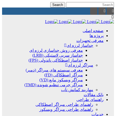
صفحه اصلی
پروژه ها
معرفی تجهیزات
جداساز لرزه ای
معرفی روش جداسازی لرزه ای
جداساز سربی لاستیکی (LRB)
جداساز اصطکاکی پاندولی (FPS)
میراگر لرزه ای
معرفی سیستم های میراگر (دمپر)
میراگر اصطکاکی (FD)
میراگر ویسکوز مایع (VD)
میراگر جرمی تنظیم شونده (TMD)
مهاربند کمانش تاب
بانک مقالات
راهنمای طراحی
راهنمای طراحی میراگر اصطکاکی
راهنمای طراحی میراگر ویسکوز
خدمات