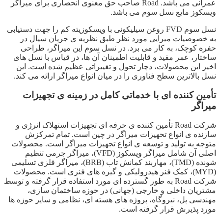
عمرانی می باشد. Road صاحب حق معنوی انحصاری برای میراگر
ویسکوز مایع نسل سوم می باشد.
نسل سوم FVD روغن سیلیکونی با ویسکوزیته کم را جهت دستیابی
به خصوصیات میرایی مورد نظر طبق نظریه ی جریان سیال در
حفره کوچک، به کار می برد. در نسل سوم این میراگر، طراحی
ساختار، عمر مفید و قابلیت اطمینان آن ها، در قیاس با نسل های
اخیر این محصولات، دچار تحول و تغییراتی عظیم شده است. این
نسل بالاترین سطح فناوری را در میان انواع میراگر ارائه می کند.
تأمین کننده ای با خدماتی کامل در زمینه ی تجهیزات
میراگر
شرکت Road تأمین کننده ی حرفه ای تجهیزات استهلاک انرژی و
سازنده ی انواع تحهیزات میراگر در چین است. تمام تمرکزش
متوجه به تولید و توسعه ی انواع تجهیزات میراگر است. محصولات
اصلی آن شامل میراگر ویسکوز (VFD)، میراگر جرمی تنظیم
شونده (TMD)، مهاربند کمانش تاب (BRB)، میراگر فلزی تسلیمی
(MYD)، کمک فنر هیدرولیکی و گیره های فنری است. محصولات
شرکت Road به طور گسترده ای مورد استفاده قرار گرفته و توسط
مشتریان داخلی و خارجی (جهانی) در حوزه ساختمان سازی،
مهندسی پل، نیروگاه، پروژه های هسته ای، نظامی و سایر حوزه ها
مورد پذیرش قرار گرفته است.