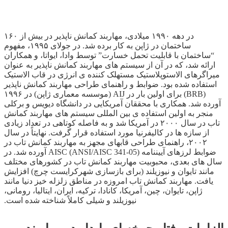
در دهه ۱۹۹۰ میلادی، مهاربند کمانش ناپذیر در بیش از ۱۶۰
ساختمان در ژاپن به کار برده شد. در جولای ۱۹۹۵، مفهوم
“ساختمان با قابلیت تحمل خسارت” توسط وادا، ایواتا، و همکاران
ارائه شد، که در آن از سیستم های مهاربند کمانش ناپذیر به عنوان
میراگرهای الاستوپلاستیک مستهلک کننده ­ی انرژی در قاب الاستیک
استفاده شده بود. ضوابط و راهنمای طراحی مهاربند کمانش ناپذیر
(BRB) برای اولین بار در AIJ (موسسه معماری ژاپن) در ۱۹۹۶
آورده شد. همکاری با محققان آمریکایی در دانشگاه دیویس و برکلی
منجر به اولین استفاده ­ی بین­ المللی سیستم های مهاربند کمانش
تاب در سال ۲۰۰۰ در آمریکا شد و به فاصله کوتاهی در تعداد زیادی
از سازه­ ها در کالیفرنیا مورد استفاده قرار گرفت. نهایتاً در سال
۲۰۰۲، راهنمای طراحی قاب­های مجهز به مهاربند کمانش تاب در
ضوابط لرزه­ای آیین­نامه AISC (ANSI/AISC 341-05) آورده شد. در
سال­ های بعدی، محبوبیت مهاربند کمانش تاب در کشورهای مختلف
مانند تایوان و نیوزیلند (برای بازسازی شهرکرایست چرچ) افزایش
یافت. مهاربند کمانش تاب امروزه در مناطق زلزله­ خیز دنیا مانند
ژاپن، تایوان، چین، آمریکا، کانادا، ترکیه، ایران، ایتالیا، رومانی،
نیوزیلند و شیلی کاملاً شناخته شده است.