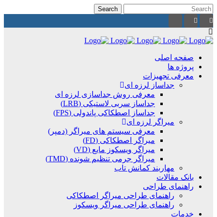
صفحه اصلی
پروژه ها
معرفی تجهیزات
جداساز لرزه ای
معرفی روش جداسازی لرزه ای
جداساز سربی لاستیکی (LRB)
جداساز اصطکاکی پاندولی (FPS)
میراگر لرزه ای
معرفی سیستم های میراگر (دمپر)
میراگر اصطکاکی (FD)
میراگر ویسکوز مایع (VD)
میراگر جرمی تنظیم شونده (TMD)
مهاربند کمانش تاب
بانک مقالات
راهنمای طراحی
راهنمای طراحی میراگر اصطکاکی
راهنمای طراحی میراگر ویسکوز
خدمات