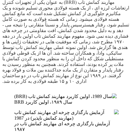
مهاربند کمانش تاب (BRB) به عنوان یکی از تجهیزات کنترل
ارتعاشات لرزه­ ای ، از یک هسته فولادی محوری تسلیم شونده و یک
مکانیزم جلوگیری از کمانش تشکیل شده است که مانع کمانش
هسته فولادی می­شود. زمانی که هسته فولادی به صورت کامل
تسلیم شود، رفتار هیسترسیس پایدار و نسبتاً متقارنی را نتیجه می ­
دهد و به دلیل محدود شدن کمانش، افت مقاومتی در چرخه ­های
فشاری دیده نمی ­شود. مفهوم مهاربند کمانش تاب اولین بار در دهه
۱۹۷۰ مطرح شد، زمانی که موفقیت­ هایی در تحقیقات ژاپنی ­ها و
هندی­ ها گزارش شد. اولین نمونه عملی مهاربند کمانش تاب توسط
سائیکی، وادا، و همکاران ساخته شد. آن­ ها از یک قوطی فولادی
مستطیلی شکل که داخل آن ­را به منظور محدود کردن کمانش با
ملات پر کرده بودند، استفاده کردند. همچنین به منظور رسیدن به
رفتار پایدار و متقارن از یک ماده جداکننده بین ملات و فولاد بهره
گرفتند. در ۱۹۸۹ این نوع از مهاربند کمانش تاب در دو ساختمان
اداری ۱۰ و ۱۵ طبقه فولادی به کار برده شد.
سال ۱۹۸۹، اولین کاربرد BRB
آزمایش بارگذاری چرخه ای مهاربند کمانش تاب در
۱۹۸۷