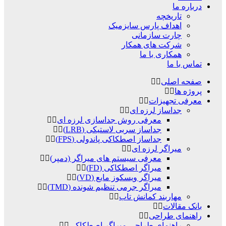
درباره ما
تاریخچه
اهداف پارس سایزمیک
چارت سازمانی
شرکت های همکار
همکاری با ما
تماس با ما
صفحه اصلی
پروژه ها
معرفی تجهیزات
جداساز لرزه ای
معرفی روش جداسازی لرزه ای
جداساز سربی لاستیکی (LRB)
جداساز اصطکاکی پاندولی (FPS)
میراگر لرزه ای
معرفی سیستم های میراگر (دمپر)
میراگر اصطکاکی (FD)
میراگر ویسکوز مایع (VD)
میراگر جرمی تنظیم شونده (TMD)
مهاربند کمانش تاب
بانک مقالات
راهنمای طراحی
راهنمای طراحی میراگر اصطکاکی