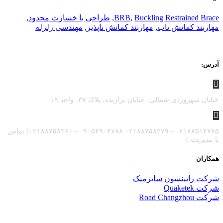
Buckling Restrained Brace
,
BRB
,
طراحی با خسارت محدود
,
مهاربند کمانش تاب
,
مهاربند کمانش ناپذیر
,
مهندسی زلزله
آدرس:
خیابان سهروردی شمالی، خیابان برازنده، پلاک ۳۸، واحد ۱۹
۰۲۱۸۸۵۱۴۷۷۵ - ۰۲۱۸۸۷۵۸۲۷۹ ۰۹۰۵۴۹۰۴۷۸۸ - ۰۲۱۸۸۷۵۸۳۶۰( تماس
با مدیریت )
همکاران
شرکت رابینسون سایزمیک
شرکت Quaketek
شرکت Road Changzhou